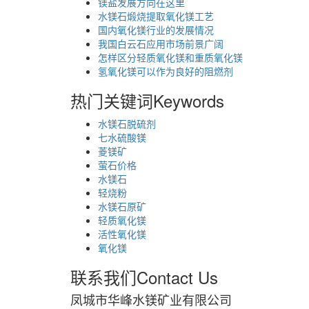
镁盐发展方向在这里
水镁石煅烧提取氧化镁工艺
国内氧化镁行业的发展情况
我国白云石应用市场前景广阔
怎样区分轻质氧化镁和重质氧化镁
氢氧化镁可以作为良好的阻燃剂
热门关键词
Keywords
水镁石脱硫剂
七水硫酸镁
菱镁矿
萤石价格
水镁石
轻烧粉
水镁石原矿
轻质氧化镁
活性氧化镁
氧化镁
联系我们
Contact Us
凤城市华峰水镁矿业有限公司