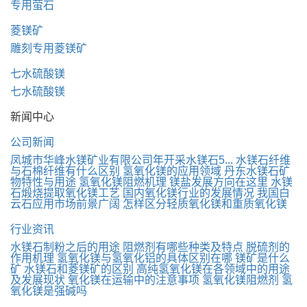
专用萤石
菱镁矿
雕刻专用菱镁矿
七水硫酸镁
七水硫酸镁
新闻中心
公司新闻
凤城市华峰水镁矿业有限公司年开采水镁石5...
水镁石纤维
与石棉纤维有什么区别
氢氧化镁的应用领域
丹东水镁石矿
物特性与用途
氢氧化镁阻燃机理
镁盐发展方向在这里
水镁
石煅烧提取氧化镁工艺
国内氧化镁行业的发展情况
我国白
云石应用市场前景广阔
怎样区分轻质氧化镁和重质氧化镁
行业资讯
水镁石制粉之后的用途
阻燃剂有哪些种类及特点
脱硫剂的
作用机理
氢氧化镁与氢氧化铝的具体区别在哪
镁矿是什么
矿
水镁石和菱镁矿的区别
高纯氢氧化镁在各领域中的用途
及发展现状
氧化镁在运输中的注意事项
氢氧化镁阻燃剂
氢
氧化镁是强碱吗