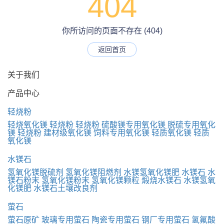
404
你所访问的页面不存在 (404)
返回首页
关于我们
产品中心
轻烧粉
轻烧氧化镁
轻烧粉
轻烧粉
硫酸镁专用氧化镁
脱硫专用氧化
镁
轻烧粉
建材级氧化镁
饲料专用氧化镁
轻质氧化镁
轻质
氧化镁
水镁石
氢氧化镁脱硫剂
氢氧化镁阻燃剂
水镁氢氧化镁肥
水镁石
水
镁石粉末
氢氧化镁粉末
氢氧化镁颗粒
煅烧水镁石
水镁氢氧
化镁肥
水镁石土壤改良剂
萤石
萤石原矿
玻璃专用萤石
陶瓷专用萤石
钢厂专用萤石
氢氟酸