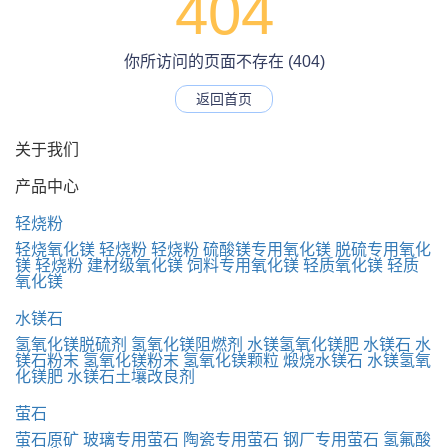
404
你所访问的页面不存在 (404)
返回首页
关于我们
产品中心
轻烧粉
轻烧氧化镁
轻烧粉
轻烧粉
硫酸镁专用氧化镁
脱硫专用氧化
镁
轻烧粉
建材级氧化镁
饲料专用氧化镁
轻质氧化镁
轻质
氧化镁
水镁石
氢氧化镁脱硫剂
氢氧化镁阻燃剂
水镁氢氧化镁肥
水镁石
水
镁石粉末
氢氧化镁粉末
氢氧化镁颗粒
煅烧水镁石
水镁氢氧
化镁肥
水镁石土壤改良剂
萤石
萤石原矿
玻璃专用萤石
陶瓷专用萤石
钢厂专用萤石
氢氟酸