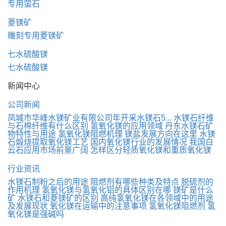
专用萤石
菱镁矿
雕刻专用菱镁矿
七水硫酸镁
七水硫酸镁
新闻中心
公司新闻
凤城市华峰水镁矿业有限公司年开采水镁石5...
水镁石纤维
与石棉纤维有什么区别
氢氧化镁的应用领域
丹东水镁石矿
物特性与用途
氢氧化镁阻燃机理
镁盐发展方向在这里
水镁
石煅烧提取氧化镁工艺
国内氧化镁行业的发展情况
我国白
云石应用市场前景广阔
怎样区分轻质氧化镁和重质氧化镁
行业资讯
水镁石制粉之后的用途
阻燃剂有哪些种类及特点
脱硫剂的
作用机理
氢氧化镁与氢氧化铝的具体区别在哪
镁矿是什么
矿
水镁石和菱镁矿的区别
高纯氢氧化镁在各领域中的用途
及发展现状
氧化镁在运输中的注意事项
氢氧化镁阻燃剂
氢
氧化镁是强碱吗