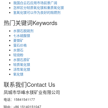
我国白云石应用市场前景广阔
怎样区分轻质氧化镁和重质氧化镁
氢氧化镁可以作为良好的阻燃剂
热门关键词
Keywords
水镁石脱硫剂
七水硫酸镁
菱镁矿
萤石价格
水镁石
轻烧粉
水镁石原矿
轻质氧化镁
活性氧化镁
氧化镁
联系我们
Contact Us
凤城市华峰水镁矿业有限公司
电话：15841541177
Mob : +86 15140151047