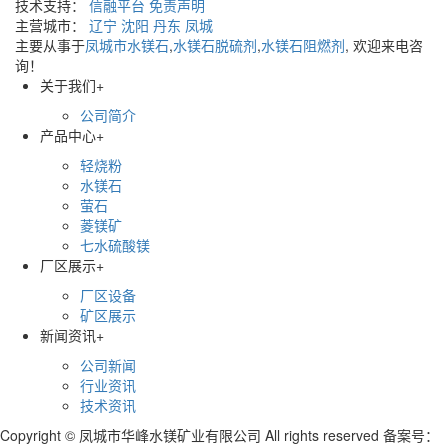
技术支持：
信融平台
免责声明
主营城市：
辽宁
沈阳
丹东
凤城
主要从事于
凤城市水镁石
,
水镁石脱硫剂
,
水镁石阻燃剂
, 欢迎来电咨
询！
关于我们
+
公司简介
产品中心
+
轻烧粉
水镁石
萤石
菱镁矿
七水硫酸镁
厂区展示
+
厂区设备
矿区展示
新闻资讯
+
公司新闻
行业资讯
技术资讯
Copyright © 凤城市华峰水镁矿业有限公司 All rights reserved 备案号：