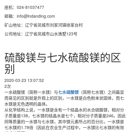
座机：024-81037477
邮箱：info@lndanding.com
矿山地址：辽宁省凤城市刘家河镇徐家台村
公司地址：辽宁省凤城市山水逸墅123号
硫酸镁与七水硫酸镁的区
别
2020-03-23 13:07:52
2次
一水硫酸镁（简称一水镁）与
七水硫酸镁
（简称七水镁）之间最显
而易见的区别就是外观上的区别，一水镁是白色粉末状固体，而七
水镁是无色透明的晶体。
从化学结构上说，一水镁是含有一个结晶水的水合硫酸镁，相对分
子质量是138，七水镁的结晶水是七个，相对分子质量是246。因此
同等质量的一水镁与七水镁，其中镁元素所占的百分比，一水镁是
七水镁的1.78倍（因此在农业生产过程中，一水镁比七水镁的有效