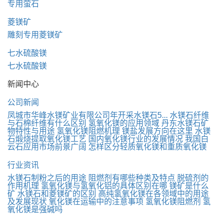
专用萤石
菱镁矿
雕刻专用菱镁矿
七水硫酸镁
七水硫酸镁
新闻中心
公司新闻
凤城市华峰水镁矿业有限公司年开采水镁石5...
水镁石纤维
与石棉纤维有什么区别
氢氧化镁的应用领域
丹东水镁石矿
物特性与用途
氢氧化镁阻燃机理
镁盐发展方向在这里
水镁
石煅烧提取氧化镁工艺
国内氧化镁行业的发展情况
我国白
云石应用市场前景广阔
怎样区分轻质氧化镁和重质氧化镁
行业资讯
水镁石制粉之后的用途
阻燃剂有哪些种类及特点
脱硫剂的
作用机理
氢氧化镁与氢氧化铝的具体区别在哪
镁矿是什么
矿
水镁石和菱镁矿的区别
高纯氢氧化镁在各领域中的用途
及发展现状
氧化镁在运输中的注意事项
氢氧化镁阻燃剂
氢
氧化镁是强碱吗