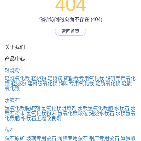
404
你所访问的页面不存在 (404)
返回首页
关于我们
产品中心
轻烧粉
轻烧氧化镁
轻烧粉
轻烧粉
硫酸镁专用氧化镁
脱硫专用氧化
镁
轻烧粉
建材级氧化镁
饲料专用氧化镁
轻质氧化镁
轻质
氧化镁
水镁石
氢氧化镁脱硫剂
氢氧化镁阻燃剂
水镁氢氧化镁肥
水镁石
水
镁石粉末
氢氧化镁粉末
氢氧化镁颗粒
煅烧水镁石
水镁氢氧
化镁肥
水镁石土壤改良剂
萤石
萤石原矿
玻璃专用萤石
陶瓷专用萤石
钢厂专用萤石
氢氟酸