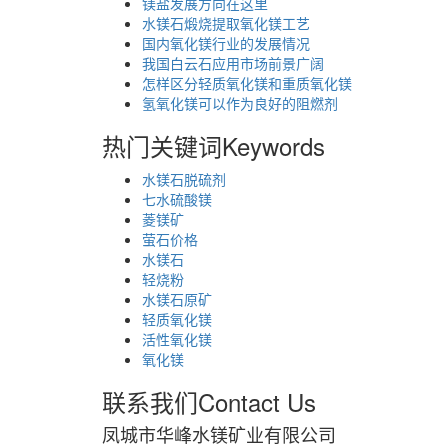
镁盐发展方向在这里
水镁石煅烧提取氧化镁工艺
国内氧化镁行业的发展情况
我国白云石应用市场前景广阔
怎样区分轻质氧化镁和重质氧化镁
氢氧化镁可以作为良好的阻燃剂
热门关键词
Keywords
水镁石脱硫剂
七水硫酸镁
菱镁矿
萤石价格
水镁石
轻烧粉
水镁石原矿
轻质氧化镁
活性氧化镁
氧化镁
联系我们
Contact Us
凤城市华峰水镁矿业有限公司