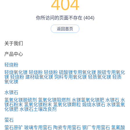
404
你所访问的页面不存在 (404)
返回首页
关于我们
产品中心
轻烧粉
轻烧氧化镁
轻烧粉
轻烧粉
硫酸镁专用氧化镁
脱硫专用氧化
镁
轻烧粉
建材级氧化镁
饲料专用氧化镁
轻质氧化镁
轻质
氧化镁
水镁石
氢氧化镁脱硫剂
氢氧化镁阻燃剂
水镁氢氧化镁肥
水镁石
水
镁石粉末
氢氧化镁粉末
氢氧化镁颗粒
煅烧水镁石
水镁氢氧
化镁肥
水镁石土壤改良剂
萤石
萤石原矿
玻璃专用萤石
陶瓷专用萤石
钢厂专用萤石
氢氟酸