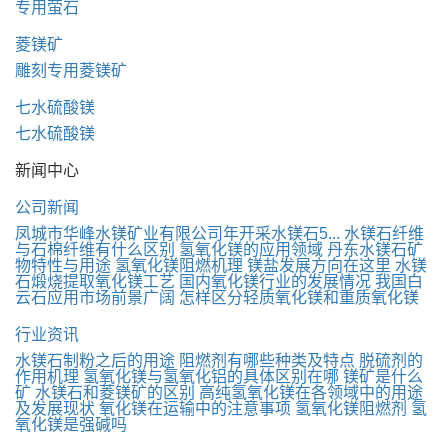
专用萤石
菱镁矿
雕刻专用菱镁矿
七水硫酸镁
七水硫酸镁
新闻中心
公司新闻
凤城市华峰水镁矿业有限公司年开采水镁石5...
水镁石纤维
与石棉纤维有什么区别
氢氧化镁的应用领域
丹东水镁石矿
物特性与用途
氢氧化镁阻燃机理
镁盐发展方向在这里
水镁
石煅烧提取氧化镁工艺
国内氧化镁行业的发展情况
我国白
云石应用市场前景广阔
怎样区分轻质氧化镁和重质氧化镁
行业资讯
水镁石制粉之后的用途
阻燃剂有哪些种类及特点
脱硫剂的
作用机理
氢氧化镁与氢氧化铝的具体区别在哪
镁矿是什么
矿
水镁石和菱镁矿的区别
高纯氢氧化镁在各领域中的用途
及发展现状
氧化镁在运输中的注意事项
氢氧化镁阻燃剂
氢
氧化镁是强碱吗